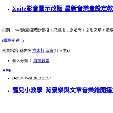
Xuite影音圖示改版-最新音樂盒設定
目前﹝.swf動畫檔或影音檔﹞只能用﹝原始碼﹞引用文章，造
(繼續閱讀...)
寶貝培培 發表在
痞客邦
留言
(1)
人氣(
)
個人分類：
資訊教學
▲top
Dec
04
Wed
2013
21:57
霝兒小教學_背景樂與文章音樂錯開播