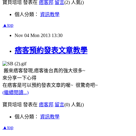
寶貝培培 發表在
痞客邦
留言
(2)
人氣(
)
個人分類：
資訊教學
▲top
Nov
04
Mon
2013
13:30
痞客預約發表文章教學
搬來痞客發現,痞客後台真的強大很多~
來分享一下心得
在痞客是可以預約發表文章的喔~ 很驚奇吧~
(繼續閱讀...)
寶貝培培 發表在
痞客邦
留言
(0)
人氣(
)
個人分類：
資訊教學
▲top