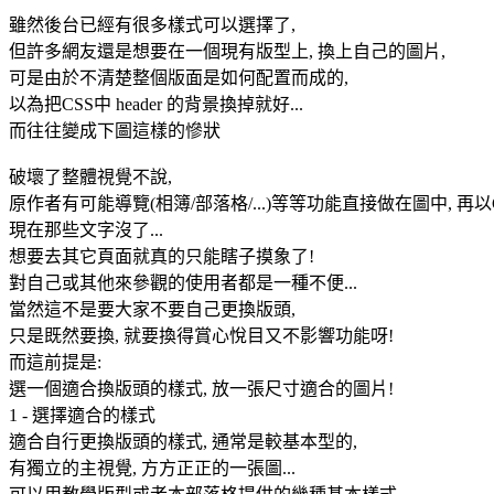
雖然後台已經有很多樣式可以選擇了,
但許多網友還是想要在一個現有版型上, 換上自己的圖片,
可是由於不清楚整個版面是如何配置而成的,
以為把CSS中 header 的背景換掉就好...
而往往變成下圖這樣的慘狀
破壞了整體視覺不說,
原作者有可能導覽(相簿/部落格/...)等等功能直接做在圖中, 再以
現在那些文字沒了...
想要去其它頁面就真的只能瞎子摸象了!
對自己或其他來參觀的使用者都是一種不便...
當然這不是要大家不要自己更換版頭,
只是既然要換, 就要換得賞心悅目又不影響功能呀!
而這前提是:
選一個適合換版頭的樣式, 放一張尺寸適合的圖片!
1 - 選擇適合的樣式
適合自行更換版頭的樣式, 通常是較基本型的,
有獨立的主視覺, 方方正正的一張圖...