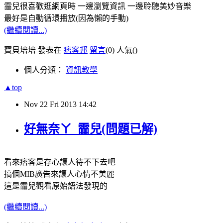
霝兒很喜歡逛網頁時 一邊瀏覽資訊 一邊聆聽美妙音樂
最好是自動循環播放(因為懶的手動)
(繼續閱讀...)
寶貝培培 發表在
痞客邦
留言
(0)
人氣(
)
個人分類：
資訊教學
▲top
Nov
22
Fri
2013
14:42
好無奈ㄚ_霝兒(問題已解)
看來痞客是存心讓人待不下去吧
搞個MIB廣告來讓人心情不美麗
這是霝兒觀看原始語法發現的
(繼續閱讀...)