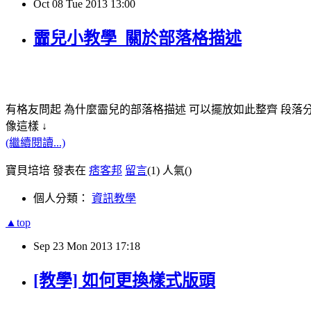
Oct
08
Tue
2013
13:00
霝兒小教學_關於部落格描述
有格友問起 為什麼霝兒的部落格描述 可以擺放如此整齊 段落
像這樣 ↓
(繼續閱讀...)
寶貝培培 發表在
痞客邦
留言
(1)
人氣(
)
個人分類：
資訊教學
▲top
Sep
23
Mon
2013
17:18
[教學] 如何更換樣式版頭