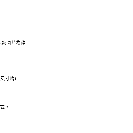
淺色系圖片為佳
始尺寸唷)
方式。