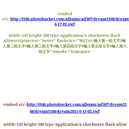
<embed
src=
http://i946.photobucket.com/albums/ad307/dream5168/dream
6-17-01.swf
width=145 height=380 type=application/x-shockwave-flash
allowscriptaccess="never" flashvars="MyTxt=
輸入第一段文字
#
輸
入第二段文字
#
輸入第三段文字
#
輸入第四段文字
#
輸入第五段文字
#
輸入第六
段文字
" wmode="transpare
<embed src=
http://i946.photobucket.com/albums/ad307/dream51
68/dream5168/dream2011-6-13-02.swf
width=145 height=380 type=application/x-shockwave-flash allow