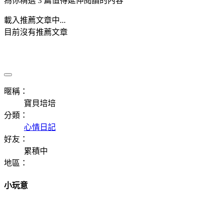
為你精選 3 篇值得延伸閱讀的內容
載入推薦文章中...
目前沒有推薦文章
暱稱：
寶貝培培
分類：
心情日記
好友：
累積中
地區：
小玩意