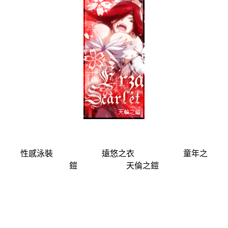
性感泳裝 遠悠之衣 童年之
鎧 天倫之鎧