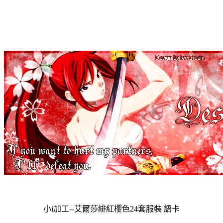
小i加工--艾爾莎緋紅櫻色24套服裝 語卡