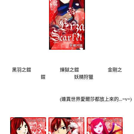
黑羽之鎧 煉獄之鎧 金剛之
鎧 妖精狩獵
(連異世界愛爾莎都放上來的...=v=)