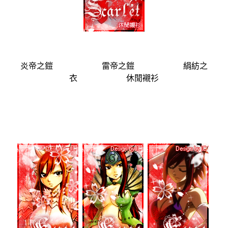
炎帝之鎧 雷帝之鎧 絹紡之
衣 休閒襯衫