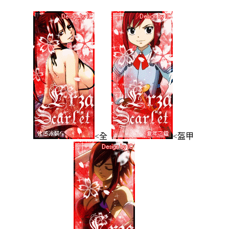
<全
<盔甲