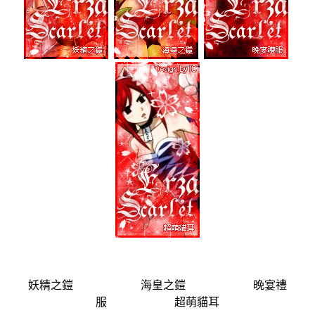
妖精之鎧 海皇之鎧 晚宴禮
服 超萌貓耳