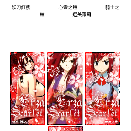
妖刀紅櫻 心靈之鎧 騎士之
鎧 選美羅莉