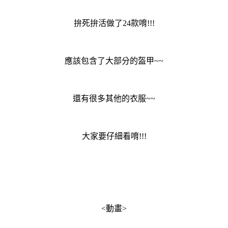
拚死拚活做了24款唷!!!
應該包含了大部分的盔甲~~
還有很多其他的衣服~~
大家要仔細看唷!!!
<動畫>