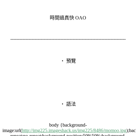
時間過真快 OAO
----------------------------------------------------------------------------
‧ 預覽
‧ 語法
body {background-
image:url(
http://img225.imageshack.us/img225/8486/momoo.jpg
);ba
repeat:no-repeat;background-position:50%50%;background-