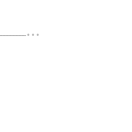
----------------------。。。