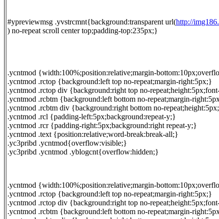
#ypreviewmsg .yvstrcmnt{background:transparent url(
http://img18
) no-repeat scroll center top;padding-top:235px;}
.ycntmod {width:100%;position:relative;margin-bottom:10px;overfl
.ycntmod .rctop {background:left top no-repeat;margin-right:5px;}
.ycntmod .rctop div {background:right top no-repeat;height:5px;font-s
.ycntmod .rcbtm {background:left bottom no-repeat;margin-right:5p
.ycntmod .rcbtm div {background:right bottom no-repeat;height:5px;fo
.ycntmod .rcl {padding-left:5px;background:repeat-y;}
.ycntmod .rcr {padding-right:5px;background:right repeat-y;}
.ycntmod .text {position:relative;word-break:break-all;}
.yc3pribd .ycntmod{overflow:visible;}
.yc3pribd .ycntmod .yblogcnt{overflow:hidden;}
.ycntmod {width:100%;position:relative;margin-bottom:10px;overfl
.ycntmod .rctop {background:left top no-repeat;margin-right:5px;}
.ycntmod .rctop div {background:right top no-repeat;height:5px;font-s
.ycntmod .rcbtm {background:left bottom no-repeat;margin-right:5p