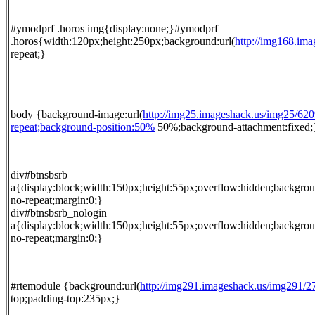
#ymodprf .horos img{display:none;}#ymodprf
.horos{width:120px;height:250px;background:url(
http://img168.im
repeat;}
body {background-image:url(
http://img25.imageshack.us/img25/6
repeat;background-position:50%
50%;background-attachment:fixed;
div#btnsbsrb
a{display:block;width:150px;height:55px;overflow:hidden;backgrou
no-repeat;margin:0;}
div#btnsbsrb_nologin
a{display:block;width:150px;height:55px;overflow:hidden;backgrou
no-repeat;margin:0;}
#rtemodule {background:url(
http://img291.imageshack.us/img291
top;padding-top:235px;}