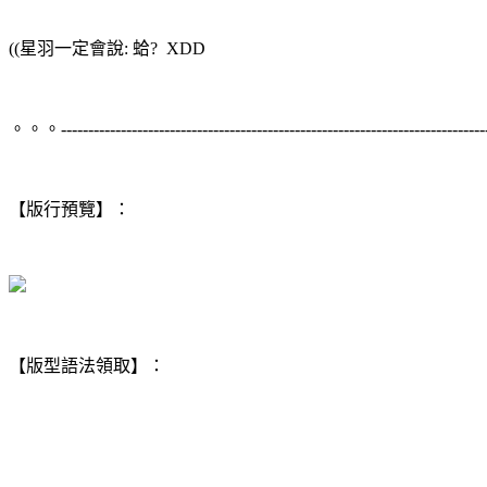
((星羽一定會說: 蛤? XDD
。。。--------------------------------------------------------------------------
【版行預覽】：
【版型語法領取】：