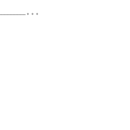
----------------------。。。