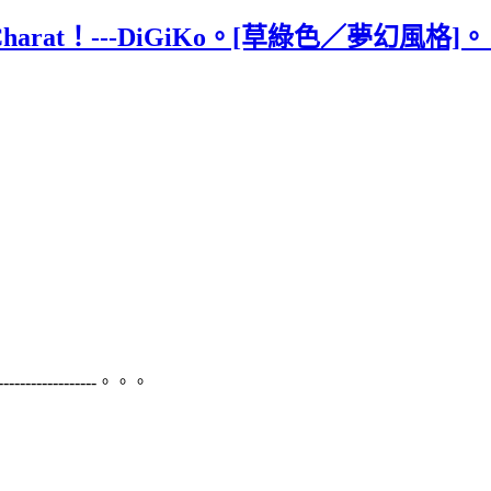
rat！---DiGiKo。[草綠色／夢幻風格]
----------------------。。。