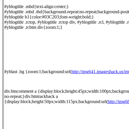
#yblogtitle .mbd{text-align:center;}
#yblogtitle .mbd .thd{background-repeat:no-repeat;background-posi
#yblogtitle h1{color:#03C203;font-weight:bold;}
#yblogtitle .rctop, #yblogtitle .rctop div, #yblogtitle .rcl, #yblogtitle .
#yblogtitle .rcbtm div{zoom:1;}
#yblast .bg {zoom:1;background:url(
http://img641.imageshack.us/
div.btncomment a {display:block;height:45px;width:100px;backgrou
no-repeat;}div.btntrackback a
{display:block;height:50px;width:115px;background:url(
http://img