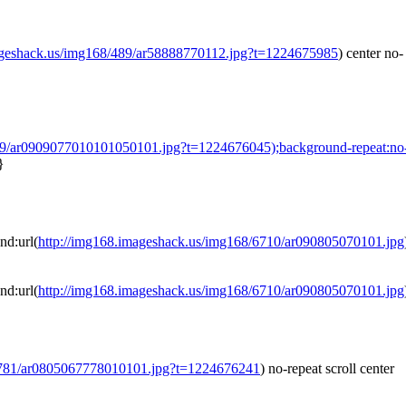
ageshack.us/img168/489/ar58888770112.jpg?t=1224675985
) center no-
209/ar0909077010101050101.jpg?t=1224676045);background-repeat:no
}
nd:url(
http://img168.imageshack.us/img168/6710/ar090805070101.jpg
nd:url(
http://img168.imageshack.us/img168/6710/ar090805070101.jpg
/2781/ar0805067778010101.jpg?t=1224676241
) no-repeat scroll center