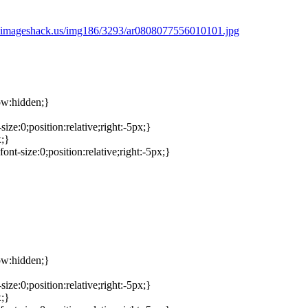
6.imageshack.us/img186/3293/ar0808077556010101.jpg
ow:hidden;}
ize:0;position:relative;right:-5px;}
x;}
nt-size:0;position:relative;right:-5px;}
ow:hidden;}
ize:0;position:relative;right:-5px;}
x;}