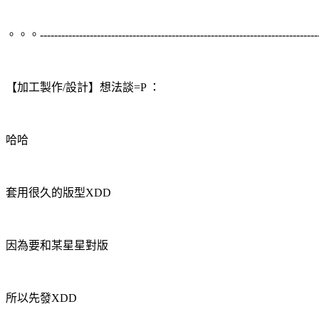
。。。--------------------------------------------------------------------------
【加工製作/設計】想法談=P ：
哈哈
套用很久的版型XDD
因為要和某星星對版
所以先發XDD