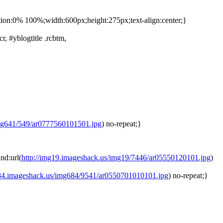
tion:0% 100%;width:600px;height:275px;text-align:center;}
rcr, #yblogtitle .rcbtm,
img641/549/ar0777560101501.jpg
) no-repeat;}
nd:url(
http://img19.imageshack.us/img19/7446/ar05550120101.jpg
)
684.imageshack.us/img684/9541/ar0550701010101.jpg
) no-repeat;}