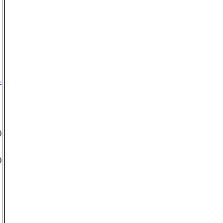
-
)
)