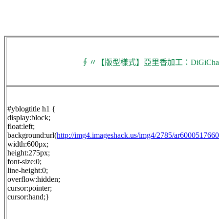
∮〃【版型樣式】亞里香加工：DiGiChara
#yblogtitle h1 {
display:block;
float:left;
background:url(
http://img4.imageshack.us/img4/2785/ar6000517660
width:600px;
height:275px;
font-size:0;
line-height:0;
overflow:hidden;
cursor:pointer;
cursor:hand;}