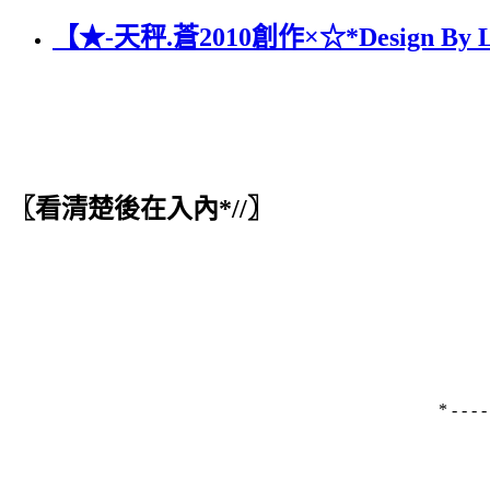
【★-天秤.蒼2010創作×☆*Design 
〖看清楚後在入內*//〗
* - - - - 