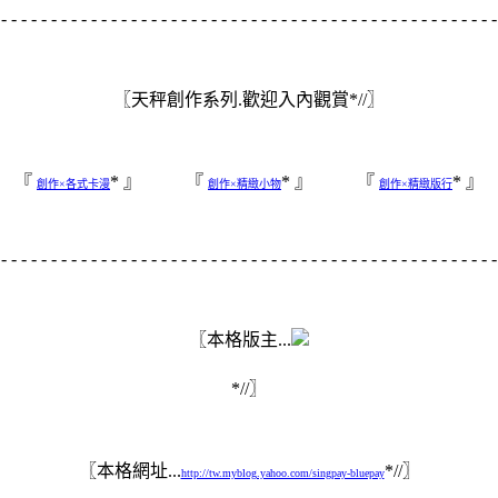
- - - - - - - - - - - - - - - - - - - - - - - - - - - - - - - - - - - - - - - - - - - - - - - - - 
#yblogtitle .thd h1
{background:url(
http://img59.imageshack.us/img59/4696/67290261
center no-repeat;display:block;width:600px;height:450px;font-
〖天秤創作系列.歡迎入內觀賞*//〗
size:0;text-
indent:-5000px;overflow:hidden;cursor:pointer;cursor:hand;}< a>
『
* 』 『
* 』 『
* 』
創作×各式卡漫
創作×精緻小物
創作×精緻版行
}#ymodprf
.horos{width:120px;height:200px;background:url(
http://img340.im
center no-repeat;}
- - - - - - - - - - - - - - - - - - - - - - - - - - - - - - - - - - - - - - - - - - - - - - - - - 
div.btncomment a
{display:block;height:60px;width:120px;background:url(
http://img
〖本格版主...
no-repeat;}
div.btntrackback a
*//〗
{display:block;height:60px;width:120px;background:url(
http://img
no-repeat;}
〖本格網址...
*//〗
http://tw.myblog.yahoo.com/singpay-bluepay
#rtemodule