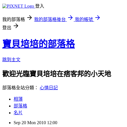
登入
我的部落格
我的部落格後台
我的帳號
登出
寶貝培培的部落格
跳到主文
歡迎光臨寶貝培培在痞客邦的小天地
部落格全站分類：
心情日記
相簿
部落格
名片
Sep
20
Mon
2010
12:00