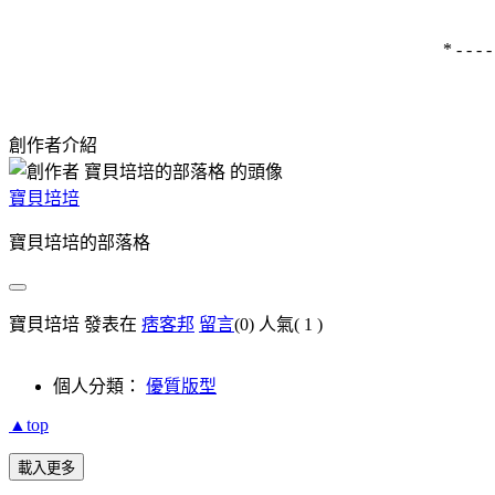
* - - - - 
創作者介紹
寶貝培培
寶貝培培的部落格
寶貝培培 發表在
痞客邦
留言
(0)
人氣(
1
)
個人分類：
優質版型
▲top
載入更多