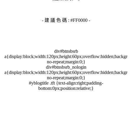
- 建 議 色 碼 : #FF0000 -
『 告 示 牌 * 』
div#btnsbsrb
a{display:block;width:120px;height:60px;overflow:hidden;backgrou
no-repeat;margin:0;}
div#btnsbsrb_nologin
a{display:block;width:120px;height:60px;overflow:hidden;backgrou
no-repeat;margin:0;}
#yblogtitle .tft {text-align:right;padding-
bottom:0px;position:relative;}
#yblogtitle h1{color:#FF0000;font-weight:bold;}
#yblogtitle .rctop, #yblogtitle .rctop div, #yblogtitle .rcl,
#yblogtitle .rcr, #yblogtitle .rcbtm,
#yblogtitle .rcbtm div{zoom:1;}