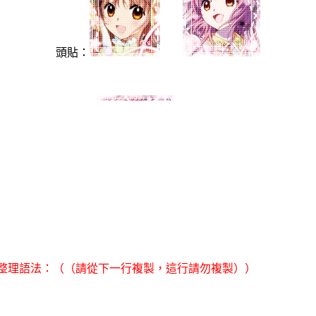
頭貼：
目錄：
樂果底圖：
整理語法：（（請從下一行複製，這行請勿複製））
回應欄上方圖：