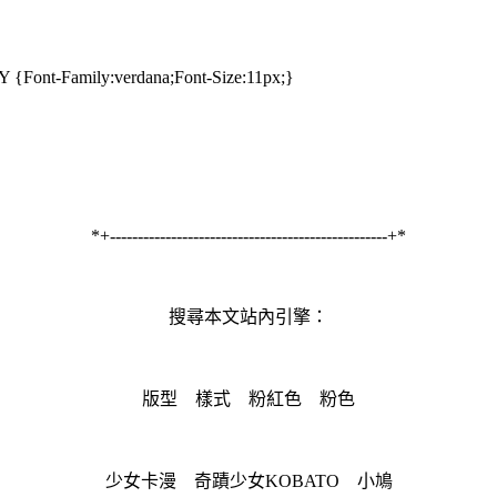
{Font-Family:verdana;Font-Size:11px;}
cal .mbd td strong {color:#FF82AE;}
gcnt .blgtitlebar {margin-bottom:16px;zoom:1;}
*+--------------------------------------------------+*
#yartcmt .pagination strong{display:none;}
gcnt .blgtitlebar h2 {font-size:110%;font-
tcmt .pagination{height:150px;background:url(
http://imgur.com/rYodo
t:bold;background:repeat;padding-left:28px;font-family:新細明體 bod
no-repeat;background-position:center;}
d;}
搜尋本文站內引擎：
ink, a:visited{color:#ffffff;text-decoration:none;}
er {border-bottom:1px dotted #ffffff;}
版型 樣式 粉紅色 粉色
er{color:#FF82AE;}a, a:link, a:visited{color:#FF82AE;text-
ation:none;}
背景：（點網址放大）
er{color:#FFD7E5;text-decoration:none;}
er {border-bottom:1px dotted #FF82AE;}
少女卡漫 奇蹟少女KOBATO 小鳩