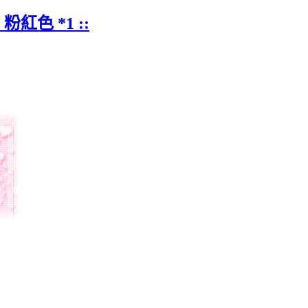
粉紅色 *1 ::