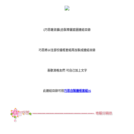
ξ巧思雜貨舖ξ自製華麗庭園連結目錄
巧思將以往部份邊框套組再加製成連結目錄
喜歡滴格友們 可自己加上文字
此連結目錄可搭
巧思自製邊框套組16