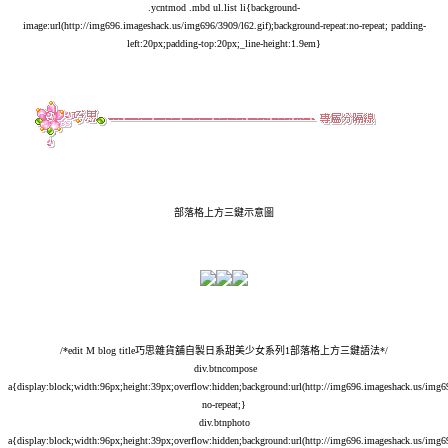
.ycntmod .mbd ul.list li{background-
image:url(
http://img696.imageshack.us/img696/3909/l62.gif);background-repeat:no-repeat
; padding-
left:20px;padding-top:20px;_line-height:1.9em}
部落格上方三鍵示意圖
/*edit M blog title巧思雜貨舖自製日系甜美少女系列1部落格上方三鍵語法*/
div.btncompose
a{display:block;width:96px;height:39px;overflow:hidden;background:url(
http://img696.imageshack.us/img6
no-repeat;}
div.btnphoto
a{display:block;width:96px;height:39px;overflow:hidden;background:url(
http://img696.imageshack.us/img6