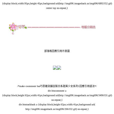
{display:block;width:95px;height:45px;background:url(
http://img696.imageshack.us/img696/6892/l52.gif
)
center top no-repeat;}
部落格回應引用示意圖
/*make coomment bar巧思雜貨舖自製日系甜美少女系列1回應引用語法*/
div.btncomment a
{display:block;height:62px;width:41px;background:url(
http://img696.imageshack.us/img696/3490/l31.gif
)
no-repeat;}
div.btntrackback a {display:block;height:62px;width:41px;background:url(
http://img696.imageshack.us/img696/266/l32.gif
) no-repeat;}