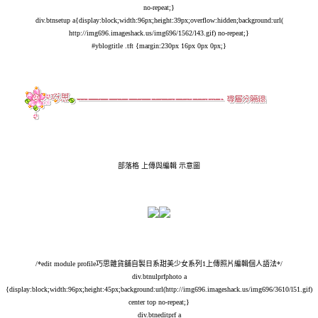
no-repeat;}
div.btnsetup a{display:block;width:96px;height:39px;overflow:hidden;background:url(
http://img696.imageshack.us/img696/1562/l43.gif
) no-repeat;}
#yblogtitle .tft {margin:230px 16px 0px 0px;}
部落格 上傳與編輯 示意圖
/*edit module profile巧思雜貨舖自製日系甜美少女系列1上傳照片編輯個人語法*/
div.btnulprfphoto a
{display:block;width:96px;height:45px;background:url(
http://img696.imageshack.us/img696/3610/l51.gif
)
center top no-repeat;}
div.btneditprf a