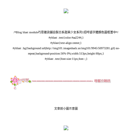
/*Blog blast module巧思雜貨舖自製日系甜美少女系列1招呼語字體顏色圖框置中*/
#yblast .text{color:#aa2244;}
#yblast{text-align:center;}
#yblast .bg{background:url(
http://img101.imageshack.us/img101/9945/50973281.gif
) no-
repeat;background-position:56% 0%;width:513px;height:60px;}
#yblast .text{font-size:11px;font-:;}
文章前小圖示意圖