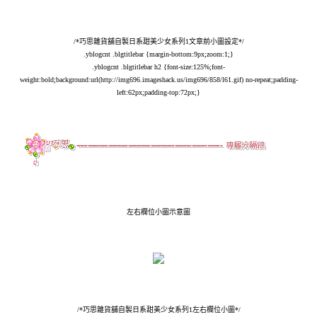
/*巧思雜貨舖自製日系甜美少女系列1文章前小圖設定*/
.yblogcnt .blgtitlebar {margin-bottom:9px;zoom:1;}
.yblogcnt .blgtitlebar h2 {font-size:125%;font-
weight:bold;background:url(
http://img696.imageshack.us/img696/858/l61.gif
) no-repeat;padding-
left:62px;padding-top:72px;}
左右欄位小圖示意圖
/*巧思雜貨舖自製日系甜美少女系列1左右欄位小圖*/