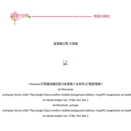
部落格訂閱 示意圖
/*btnsbsrb巧思雜貨舖自製日系甜美少女系列1訂閱部落格*/
div#btnsbsrb
a{display:block;width:79px;height:62px;overflow:hidden;background:url(
http://img402.imageshack.us/img4
no-repeat;margin:1px 118px 0px 0px;}
div#btnsbsrb_nologin
a{display:block;width:79px;height:62px;overflow:hidden;background:url(
http://img402.imageshack.us/img4
no-repeat;margin:1px 118px 0px 0px;}