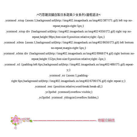
/*巧思雜貨舖自製日系甜美少女系列1邊框語法*/
.ycntmod .rctop {zoom:1;background:url(
http://img402.imageshack.us/img402/387/l71.gif
) left top no-
repeat;margin-right:5px;}
.ycntmod .rctop div {background:url(
http://img402.imageshack.us/img402/4350/l72.gif
) right top no-
repeat;height:98px;font-size:0;position:relative;right:-5px;}
.ycntmod .rcbtm {zoom:1;background:url(
http://img402.imageshack.us/img402/8650/l73.gif
) left bottom
no-repeat;margin-right:5px;}
.ycntmod .rcbtm div {background:url(
http://img402.imageshack.us/img402/8968/l74.gif
) right bottom no-
repeat;height:152px;font-size:0;position:relative;right:-5px;}
.ycntmod .rcl {padding-left:6px;background:url(
http://img402.imageshack.us/img402/488/l75.gif
) repeat-
y;}
.ycntmod .rcr {zoom:1;padding-
right:6px;background:url(
http://img402.imageshack.us/img402/6700/l76.gif
) right repeat-y;}
.ycntmod .text {position:relative;word-break:break-all;}
.yc3pribd .ycntmod{overflow:visible;}
.yc3pribd .ycntmod .yblogcnt{overflow:hidden;}