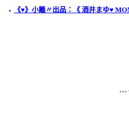
《♥》小籬〃出品：《 酒井まゆ♥ M
++