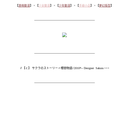
【
激萌動漫
】。【
少女動漫
】。【
少年動漫
】。【
手繪小品
】。【
夢幻版型
】
----------------------------------------------------------------------
----------------------------------------------------------------------
∥【ｃ】 サクラのストーリー〃櫻戀物語//2010*-- Designer Sakura +++
----------------------------------------------------------------------