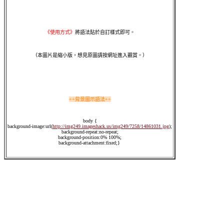
《使用方式》
將語法貼於自訂樣式即可。
（本圖片是縮小版，想見原圖請按網址進入觀賞。）
++背景圖示語法++
body {
background-image:url(
http://img249.imageshack.us/img249/7258/14861031.jpg
);
background-repeat:no-repeat;
background-position:0% 100%;
background-attachment:fixed;}