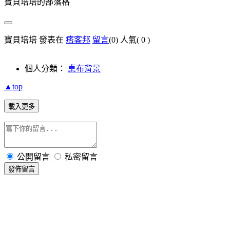
寶貝培培的部落格
寶貝培培 發表在
痞客邦
留言
(0)
人氣(
0
)
個人分類：
桌布背景
▲top
載入更多
公開留言
私密留言
發佈留言