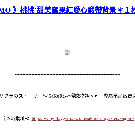
OMO 》桃桃ˇ甜美蜜果紅愛心緞帶背景＊１
----------------------------------------------------------------------
+ サクラのストーリー*// SaKuRa--*櫻戀物語〃♥ 專屬商品販賣店
《本站網址
》
http://tw.myblog.yahoo.com/sakura-inuyashaxkagome
♥