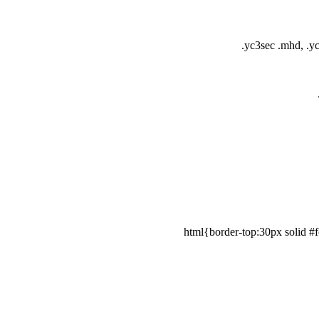
.yc3sec .mhd, .
html{border-top:30px solid #fc