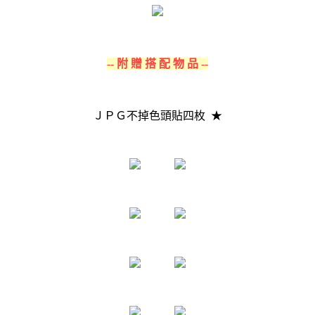
-- 附 贈 搭 配 物 品 --
ＪＰＧ不掉色頭貼四枚 ★