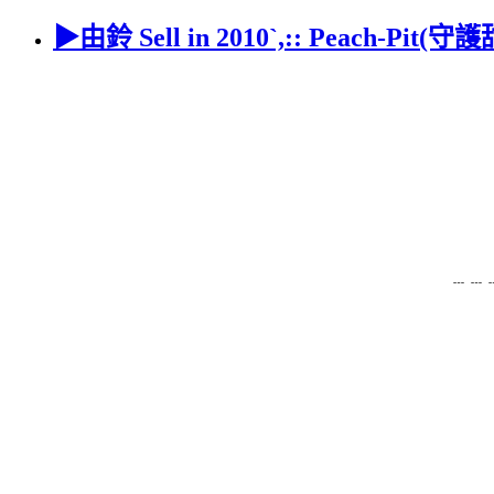
▶由鈴 Sell in 2010`,:: Peac
﹍﹍