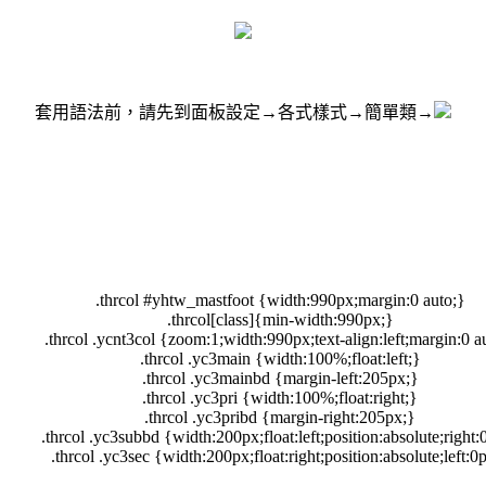
套用語法前，請先到面板設定→各式樣式→簡單類→
.thrcol #yhtw_mastfoot {width:990px;margin:0 auto;}
.thrcol[class]{min-width:990px;}
.thrcol .ycnt3col {zoom:1;width:990px;text-align:left;margin:0 a
.thrcol .yc3main {width:100%;float:left;}
.thrcol .yc3mainbd {margin-left:205px;}
.thrcol .yc3pri {width:100%;float:right;}
.thrcol .yc3pribd {margin-right:205px;}
.thrcol .yc3subbd {width:200px;float:left;position:absolute;right:
.thrcol .yc3sec {width:200px;float:right;position:absolute;left:0