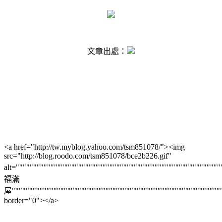
#yblast{display:none;}
#ymodprf .horos img{display:none;}
#yblogtitle .mbd .tbd{display:none;}
文章出處：
#ymodprf .btneditprf a {display:none;}
#ymodprf .btnulprfphoto a {display:none;}
.ysm , .ysm .ysmlabel, .ysm DL , .ysm DL.last {display:none
#yhtw_mastfoot{display:none;}
<a href="http://tw.myblog.yahoo.com/tsm851078/"><img
.yc3sec .mhd, .yc3subbd .mhd, .yc3sec .mhd a, .yc3subbd .mhd a, 
src="http://blog.roodo.com/tsm851078/bce2b226.gif"
.mhd a:link, .yc3subbd .mhd a:link, .yc3sec .mhd a:visited, .yc3su
alt=""""""""""""""""""""""""""""""""""""""""""""""""""""""""""
a:visited{font-size:100%;background:transparent;color:#FE719
福滿
屋""""""""""""""""""""""""""""""""""""""""""""""""""""""""""""
border="0"></a>
#ymodcal .mbd td strong {color:#FE7197;}