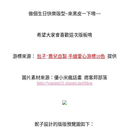
做個生日快樂版型~來黑皮ㄧ下唷~~
希望大家會喜歡這次版板唷
游標來源：
包子
*
喬兒自製
-
手繪愛心游標10色
提供
圖片素材來源：優小米瘋話畫 痞客邦部落
http://yummi11.pixnet.net/blog
妮子設計的版版預覽圖如下：