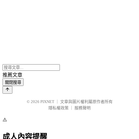
#ycmntlist .mbd, #ycmntlist .mbd, #ycmntlist .mbd li strong , #ycmntli
a, #ycmntlist table th , #ycmntlist .listbd , #ycmntlist .reply , table#blo
table#usrinfo th , div#ymngmsg q span , div#ymngmsg q span a , 
.actionbar , div#ymngmsg span , div.btncmntdel, div.btncmntre , #yp
.text q , #yphtgallery .actionbar , div.buttonmenu , #ysbscrblist .act
#ysbscrblist thead th , #yblast .bg , #ymsgboard .rcr q
{background:url(
http://blog.roodo.com/tsm851078/a69b0250.gif
) c
#ffffff;}
推薦文章
div.btnblgedit, div.btnblgdel, div.btnblgreport, div.btncmntdel , .repor
關閉搜尋
, input, select , #yarticle .text q
{background:#FFDFE4;color:#FE7197;border:3px double #F27
© 2026
PIXNET
｜
文章與圖片權利屬原作者所有
隱私權政策
｜
服務聲明
.ycntmod .mbd ul.list li
{background:url(
http://blog.roodo.com/tsm851078/09a4f363bz266
)
⚠️
no-repeat;padding:10px 5px 5px 25px;margin-bottom:3px;}
.ycntmod .mbd ul.list li.more {margin:0 0;text-
成人內容提醒
align:right;background:url(
http://blog.roodo.com/tsm851078/54afd8