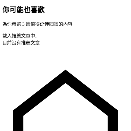
.mhd{background:url(
http://blog.roodo.com/tsm851078/b7a6b06e.gi
你可能也喜歡
top repeat;color:#FFFFFF;text-align:center;padding:0px 0px 0px 0px
top:3px;height:30px;}
為你精選 3 篇值得延伸閱讀的內容
.yc3pribd .mbd, .yc3pribd .mft, #yreplymsg table, #ysbscrblist ta
載入推薦文章中...
#ybloginfo table, #yusrinfo table, #yusrintro
目前沒有推薦文章
p{background:url(
http://blog.roodo.com/tsm851078/a69b0250.gif
) c
#ffffff;color:#19161A;}
#yblogtitle .mbd, #yblogtitle
.mft{background:url(
http://blog.roodo.com/tsm851078/f88bd7e2.gif
)
repeat;color:#19161A;padding:480px 330px 0px 330px;text-align:cen
size:12px;height:100px;}
#yblogtitle h1, #yblogtitle a {color:#FE7197;font-size:20px;fo
weight:bolder;font-family:標楷體;}