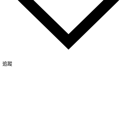
#yblogtitle .rctop, #yblogtitle .rctop div, #yblogtitle .rcl, #yblogtitle
#yblogtitle .rcbtm, #yblogtitle {background:transparent;}
#yblogtitle .rctop div , #yblogtitle .rcbtm div {height:0px;}
#yblogtitle .rcl {padding-left:0px;}
#yblogtitle .rcr {padding-right:0px;}
追蹤
html{SCROLLBAR-TRACK-COLOR:#FFFFFF;
SCROLLBAR-3DLIGHT-COLOR:#F2719F;
SCROLLBAR-DARKSHADOW-COLOR:#F2719F;
SCROLLBAR-FACE-COLOR:#FEB9CE;
SCROLLBAR-ARROW-COLOR:#FFFFFF;
SCROLLBAR-HIGHLIGHT-COLOR:#FFFFFF;
SCROLLBAR-SHADOW-COLOR:#FFFFFF;}