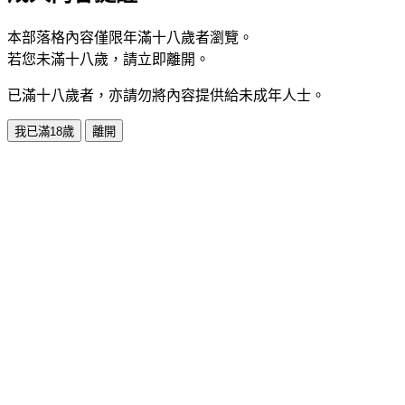
15px center no-repeat;}
本部落格內容僅限年滿十八歲者瀏覽。
若您未滿十八歲，請立即離開。
#ymodupdate .mbd
.date{background:url(
http://blog.roodo.com/tsm851078/60e99e4a.
已滿十八歲者，亦請勿將內容提供給未成年人士。
center no-repeat;padding-left:30px;height:25px;font-size:89%;f
family:verdana;}
我已滿18歲
離開
#ymodcal .mhd{background:url(http://) center top no-
repeat;color:#F2719F;height:30px;padding:0px 0px 0px 0px;pad
top:0px;}
.yblogcnt .blgtitlebar {margin-bottom:10px;}
.yblogcnt .blgtitlebar h2
{background:url(
http://blog.roodo.com/tsm851078/7838ccd6.gif
repeat;padding-left:60px;padding-top:20px;height:30px;}
.yblogcnt .blgtitlebar h2 a {padding-right:5px;}
div#btnsbsrb