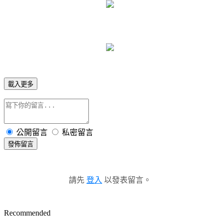
div.actionbar span, a, a:link, a:visited, #yhtw_mastfoot, #yhtw_mast
#yhtw_mastfoot a:hover{color:#FE7197;text-decoration:none
#yblast .text, a:hover{color:#FEB9CE;position:relative;top:2px;lef
body {background:url(
http://blog.roodo.com/tsm851078/500a3c1f.gi
top transparent no-repeat;}
載入更多
html {background:url(http://) center top #FFDFE4 repeat;}
.yc3sec .mhd, .yc3subbd .mhd{background:url(http://) no-
公開留言
私密留言
repeat;color:#FE7197;text-align:center;padding:0px 0px 0px 0px;p
top:0px;height:30px;}
發佈留言
.yc3sec .mbd, .yc3subbd .mbd, .yc3sec .mft, .yc3subbd
請先
登入
以發表留言。
.mft{background:url(
http://);color:#19161A
;}
Recommended
.yc3pribd