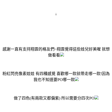
↓
感謝一直有支持翔霏的格友們~翔霏覺得這些娃兒好美喔 就想
做看看
粉紅閃亮像素娃娃 有四種感覺 喜歡哪一款就帶走哪一款!因為
我也不知道要PO哪一款
做了四色(有兩款又都偏紫) 所以需要分四次PO