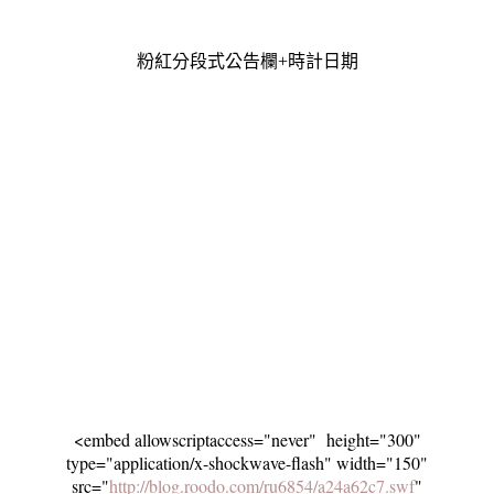
粉紅分段式公告欄+時計日期
<embed allowscriptaccess="never" height="300"
type="application/x-shockwave-flash" width="150"
src="
http://blog.roodo.com/ru6854/a24a62c7.swf
"