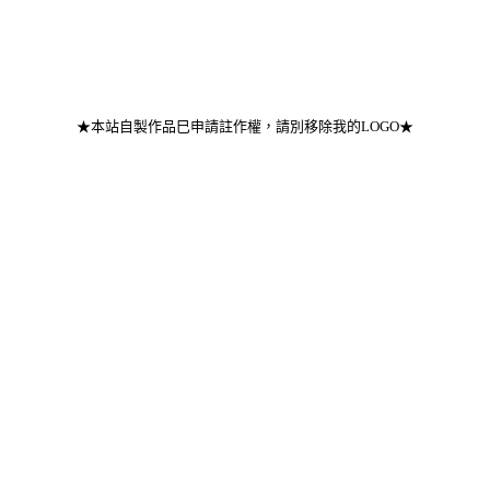
★本站自製作品巳申請註作權，請別移除我的LOGO★