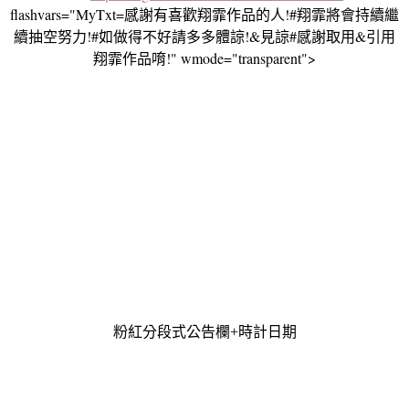
flashvars="MyTxt=感謝有喜歡翔霏作品的人!#翔霏將會持續繼
續抽空努力!#如做得不好請多多體諒!&見諒#感謝取用&引用
翔霏作品唷!" wmode="transparent">
粉紅分段式公告欄+時計日期