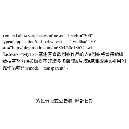
<embed allowscriptaccess="never" height="300"
type="application/x-shockwave-flash" width="150"
src="http://blog.roodo.com/ru6854/50c18b72.swf"
flashvars="MyTxt=感謝有喜歡翔霏作品的人#翔霏將會持續繼
續抽空努力!#如做得不好請多多體諒&見諒#感謝取用&引用翔
霏作品唷!" wmode="transparent">
紫色分段式公告欄+時計日期