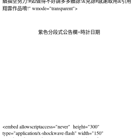
續抽空努力!#如做得不好請多多體諒!&見諒#感謝取用&引用
翔霏作品唷!" wmode="transparent">
紫色分段式公告欄+時計日期
<embed allowscriptaccess="never" height="300"
type="application/x-shockwave-flash" width="150"