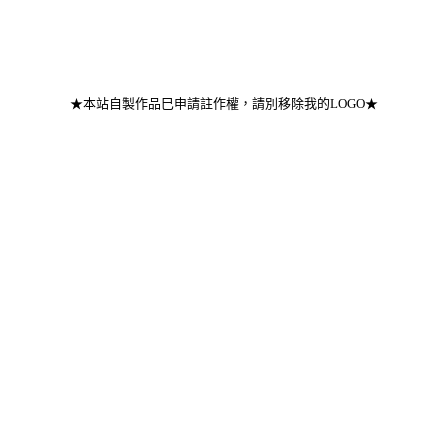
★本站自製作品巳申請註作權，請別移除我的LOGO★