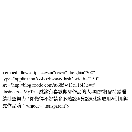
<embed allowscriptaccess="never" height="300"
type="application/x-shockwave-flash" width="150"
src="http://blog.roodo.com/ru6854/13c11f43.swf"
flashvars="MyTxt=感謝有喜歡翔霏作品的人#翔霏將會持續繼
續抽空努力!#如做得不好請多多體諒&見諒#感謝取用&引用翔
霏作品唷!" wmode="transparent">