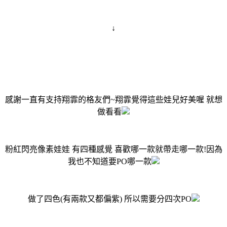
↓
感謝一直有支持翔霏的格友們~翔霏覺得這些娃兒好美喔 就想
做看看
粉紅閃亮像素娃娃 有四種感覺 喜歡哪一款就帶走哪一款!因為
我也不知道要PO哪一款
做了四色(有兩款又都偏紫) 所以需要分四次PO