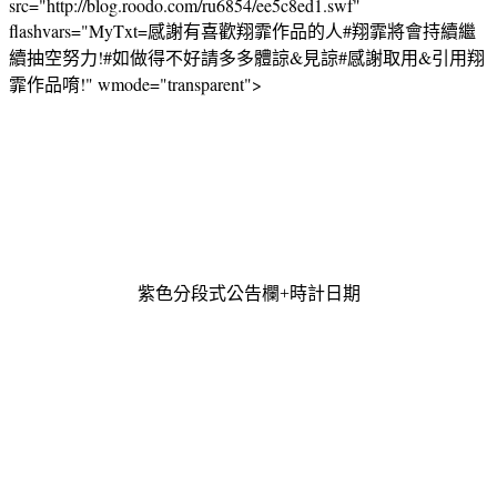
src="http://blog.roodo.com/ru6854/ee5c8ed1.swf"
flashvars="MyTxt=感謝有喜歡翔霏作品的人#翔霏將會持續繼
續抽空努力!#如做得不好請多多體諒&見諒#感謝取用&引用翔
霏作品唷!" wmode="transparent">
紫色分段式公告欄+時計日期