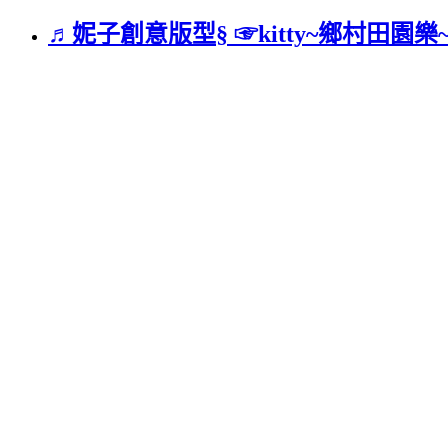
♬妮子創意版型§ ☞kitty~鄉村田園樂