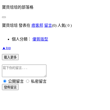
寶貝培培的部落格
.
r
寶貝培培 發表在
痞客邦
留言
(0)
人氣(
0
)
個人分類：
優質版型
▲top
載入更多
rep
公開留言
私密留言
發佈留言