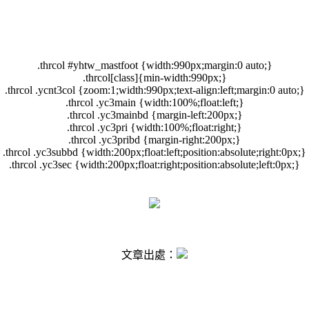
.thrcol #yhtw_mastfoot {width:990px;margin:0 auto;}
.thrcol[class]{min-width:990px;}
.thrcol .ycnt3col {zoom:1;width:990px;text-align:left;margin:0 auto;}
.thrcol .yc3main {width:100%;float:left;}
.thrcol .yc3mainbd {margin-left:200px;}
.thrcol .yc3pri {width:100%;float:right;}
.thrcol .yc3pribd {margin-right:200px;}
.thrcol .yc3subbd {width:200px;float:left;position:absolute;right:0px;}
.thrcol .yc3sec {width:200px;float:right;position:absolute;left:0px;}
#ymodprf .horos img{display:none;}
#yblast{display:none;}
#yblogtitle .mbd .tbd{display:none;}
文章出處：
#ymodprf .btneditprf a {display:none;}
#ymodprf .btnulprfphoto a {display:none;}
.ysm , .ysm .ysmlabel, .ysm DL , .ysm DL.last {display:none;}
#yhtw_mastfoot{display:none;}