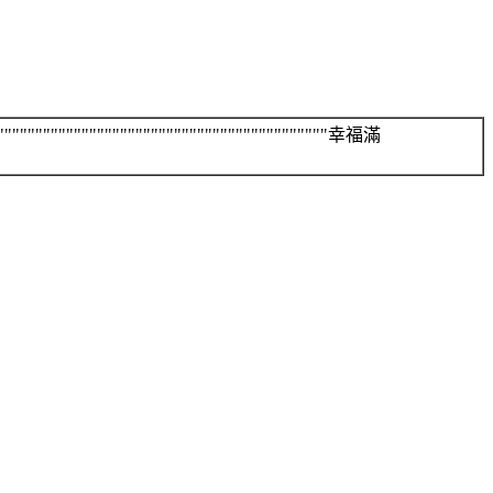
ec
mhd
"""""""""""""""""""""""""""""""""""""""""""""""幸福滿
a,
}
nter
nter