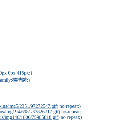
 0px 0px 415px;}
nt-family:標楷體;}
ck.us/img5/2351/97272547.gif
) no-repeat;}
.us/img194/6981/37826717.gif
) no-repeat;}
.us/img146/1806/75985818.gif
) no-repeat;}
#6666FF;padding-left:0px;padding-top:95px;text-align:center;}
g-left:0px;padding-top:0px;font-weight:bolder;height:225px}