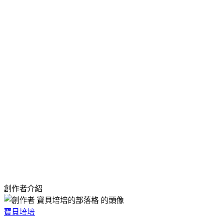
.yc3sec .mhd a, .yc3subbd .mhd a,.y
.yc3sec .mbd, 
.yc3pribd 
.yc3pri
.yc3sec .mhd, .yc3subbd .mhd,#ymodc
.yc3pribd .mhd,.yc3pribd .mbd,.yc3pribd .mft,.ycntmod .rc
a:hov
創作者介紹
寶貝培培