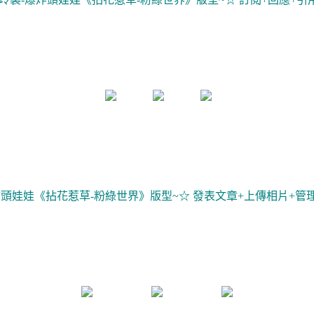
炸頭娃娃《拈花惹草-粉綠世界》版型~☆ 發表文章+上傳相片+管理