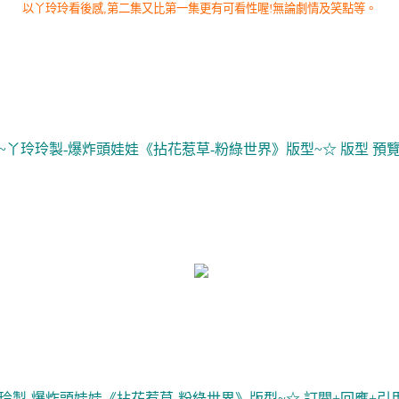
以丫玲玲看後感
,
第二集又比第一集更有可看性喔!
無論劇情及笑點等。
~丫玲玲製-爆炸頭娃娃《拈花惹草-粉綠世界》版型~☆ 版型 預
玲製-爆炸頭娃娃《拈花惹草-粉綠世界》版型~☆ 訂閱+回應+引