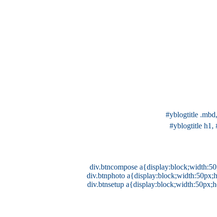
#yblogtitle .mb
#yblogtitle h1
div.btncompose a{display:block;width:50
div.btnphoto a{display:block;width:50px;
div.btnsetup a{display:block;width:50px;
.yc3sec .mhd, .yc3subbd .mhd{background:url(
http://img29
#ymodcal .mhd{background:url(
http://img32.imageshack.u