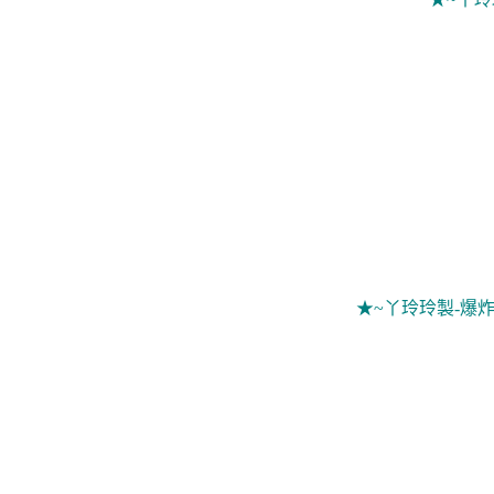
★~丫玲玲製-爆