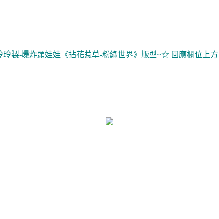
玲玲製-爆炸頭娃娃《拈花惹草-粉綠世界》版型~☆ 回應欄位上方