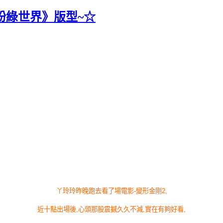
粉綠世界》版型~☆
丫玲玲昨晚跑去看了場電影
-
變形金剛
2,
近十點出場後
,
心頭那股震撼久久不減
,
實在有夠好看
,