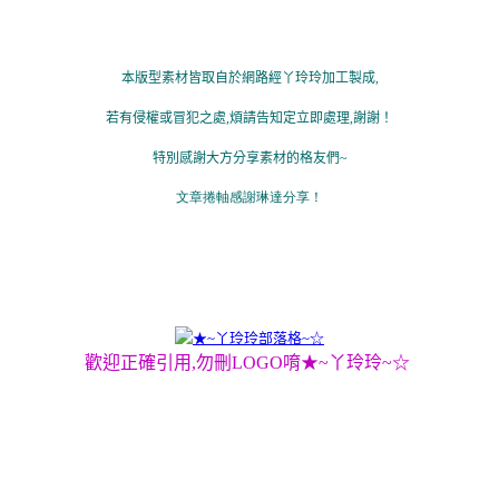
c3sec .mhd a:link, .yc3subbd .mhd a:link,.yc3sec .mhd a:visited, .yc3
/*側欄區內文底色及文字顏色設定*/
.yc3subbd .mbd, .yc3sec .mft, .yc3subbd .mft{background:transparent;
本版型素材皆取自於網路經丫玲玲加工製成
,
/*文章區上標底色及文字顏色設定*/
.mhd{ background:transparent;color:#6666FF;padding-left:5px;paddin
若有侵權或冒犯之處
,
煩請告知定立即處理
,
謝謝！
/*文章內文及文章區底色及文字顏色設定*/
bd .mbd,.yc3pribd .mft{ padding:10px;background:transparent;color:#
特別感謝大方分享素材的格友們
~
/*文章區及側欄區不設透明度*/
al .mhd,.yc3sec .mbd, .yc3subbd .mbd, .yc3sec .mft, .yc3subbd .mft{fi
文章捲軸感謝琳達分享！
top,.ycntmod .rctop div,.ycntmod .rcbtm,.ycntmod .rcbtm div ,.ycntmod .
/*奇摩置尾區不顯示*/
#yhtw_mastfoot{display:none}
/*月曆粗體字顏色*/
#ymodcal .mbd td strong {color: #FF3399;}
/*大頭照暱稱文字大小*/
歡迎正確引用,勿刪LOGO唷★~丫玲玲~☆
#ymodprf .nickname a {font-family:標楷體;font-size:17px;}
/*Links連結文字及位置顏色改變*/
a,a:link,a:visited{color:#FF0099;text-decoration: none}
er{color:#663300;text-decoration: none;position: relative; top: 2px;left
/*捲軸區色彩設定*/
html{SCROLLBAR-FACE-COLOR:#99DC33;