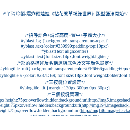
/*丫玲玲製-爆炸頭娃娃《拈花惹草粉綠世界》版型語法開始*/
/*招呼語色+調整高度+置中+字體大小*/
#yblast .bg {background: transparent no-repeat}
#yblast .text{color:#339999;padding-top:10px;}
#yblast{text-align:center}
#yblast .text{font-size:14px;font-weight:lighter}
/*部落格描述及名稱連結底色及文字顏色設定*/
d,#yblogtitle .mft{background:transparent;color:#FF6666;padding:60px
, #yblogtitle a {color: #287DB9; font-size:18px;font-weight:bolder;fo
/*三按鍵位置設定*/
#yblogtitle .tft {margin: 130px 300px 0px 30px;}
/*三個按鍵管理*/
px;height:75px;overflow:hidden;background:url(
http://img5.imagesha
height:75px;overflow:hidden;background:url(
http://img194.imageshack
height:75px;overflow:hidden;background:url(
http://img146.imageshack
/*側欄區上標底色及文字顏色設定*/
.imageshack.us/img29/1715/25003625.gif
) no-repeat center top;color:
s/img32/912/39139798.gif
) center top no-repeat;color: #660000;paddin