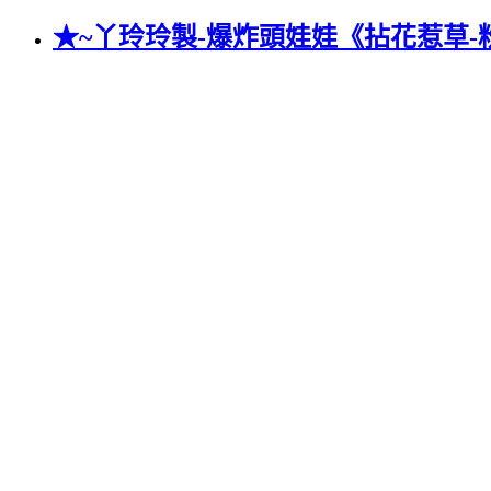
★~丫玲玲製-爆炸頭娃娃《拈花惹草-