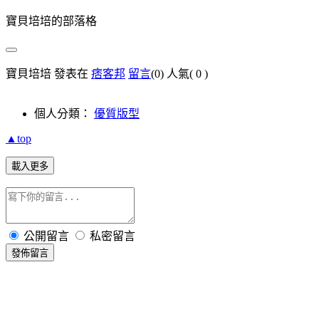
寶貝培培的部落格
寶貝培培 發表在
痞客邦
留言
(0)
人氣(
0
)
#ybloginfo table, #yusrinfo table, #y
body {background:u
個人分類：
優質版型
html {backgroun
▲top
載入更多
.yblogcnt .blgtitlebar h2 {font-size:125%;font-weight
.ycntmod .mbd ul.list li{background-image:url(
http://img8
div#btnsbsrb a, div#btnsbsrb_nologin a{display:block;widt
公開留言
私密留言
發佈留言
div.btncomment a {display:block;h
div.btntrackback a {display:block;
#yartcmt .pagination{background:ur