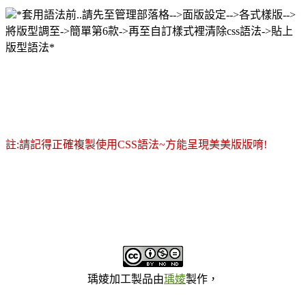
*套用語法前..請先至管理部落格-->面版設定-->各式樣版-->
將版型調至->簡單第6款->再至自訂樣式裡清除css語法->貼上
版型語法*
註:請記得正確複製使用CSS語法~方能呈現美美版版唷!
瑀婈加工製品
由
瑀婈
製作，