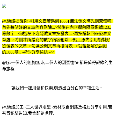
@.瑀婈提醒你~引用文章若遇到 [888] 無法發文時先別驚慌唷..
首先將貼好的文章內容刪除...>然後在內容欄內隨意編輯123..
等數字..>勾選左下方隱藏文章按發表...>再按編輯回來發表文
章處..>將剛才所編寫的數字內容刪除..>貼上原先引用複製好
欲發表的文章..>勾選公開文章再按發表...>就輕鬆解決討厭
的..888囉..~祝你分享愉快~^^.
@序:一個人的無拘無束,二個人的甜蜜愉快.都是值得記錄的生
命旅程.
讓我們一起用愛和快樂,創造出百分百的幸福生活~
@.瑀婈加工~二人世界版型~素材取自網路及格友分享引用.若
有冒犯請告知.我會即刻處理.