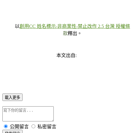
以
創用CC 姓名標示-非商業性-禁止改作 2.5 台灣 授權條
款
釋出。
本文出自:
載入更多
公開留言
私密留言