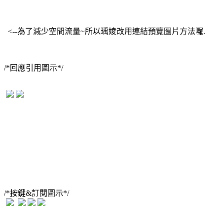
<--為了減少空間流量~所以瑀婈改用連結預覽圖片方法囉.
/*回應引用圖示*/
/*按鍵&訂閱圖示*/