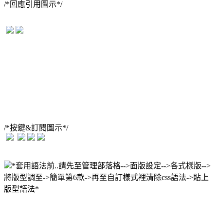
/*回應引用圖示*/
/*按鍵&訂閱圖示*/
*套用語法前..請先至管理部落格-->面版設定-->各式樣版-->
將版型調至->簡單第6款->再至自訂樣式裡清除css語法->貼上
版型語法*