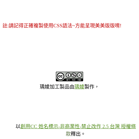
註:請記得正確複製使用CSS語法~方能呈現美美版版唷!
瑀婈加工製品
由
瑀婈
製作，
以
創用CC 姓名標示-非商業性-禁止改作 2.5 台灣 授權條
款
釋出。