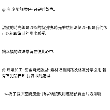
@.序:夕陽無限好~只是近黃昏..
甜蜜的時光總是流逝的特別快.時光雖然無法倒流~但是我們卻
可以記取當時的甜蜜感受.
讓幸福的滋味常留在彼此心中.
@.瑀婈加工~甜蜜時光版型~素材取自網路及格友分享引用.若
有冒犯請告知.我會即刻處理.
<--為了減少空間流量~所以瑀婈改用連結預覽圖片方法囉.