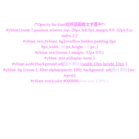
/*Opacity for blast招呼語圖框文字置中*/
#yblast{zoom:1;position:relative;top:-20px;left:0px;margin:0 0 -32px 0;z-
index:2;}
#yblast .text,#yblast .bg{overflow:hidden;padding:0px
0px;width:
380
px;height:
120
px;}
#yblast .text{zoom:1;margin:-32px 0 0;}
#yblast .text a{display:none;}
#yblast a.edit{background:url(
圖片網址
);width:13px;height:13px
;}
#yblast .bg {zoom:1; filter:alpha(opacity:100); background: url(
圖片網址
) no-
repeat}
#yblast .text{color:#000000;
font-size:120%;}