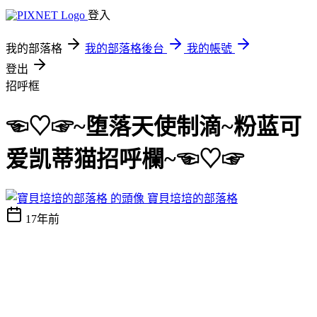
登入
我的部落格
我的部落格後台
我的帳號
登出
招呼框
☜♡☞~堕落天使制滴~粉蓝可
爱凯蒂猫招呼欄~☜♡☞
寶貝培培的部落格
17年前