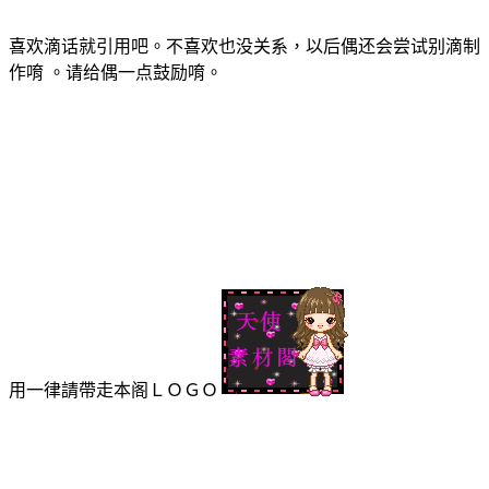
喜欢滴话就引用吧。不喜欢也没关系，以后偶还会尝试别滴制
作唷 。请给偶一点鼓励唷。
用一律請帶走本阁ＬＯＧＯ