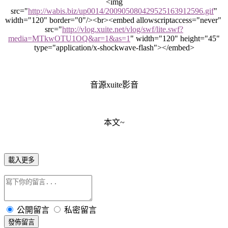
<img
src="
http://wabis.biz/up0014/200905080429525163912596.gif
"
width="120" border="0"/><br><embed allowscriptaccess="never"
src="
http://vlog.xuite.net/vlog/swf/lite.swf?
media=MTkwOTU1OQ&ar=1&as=1
" width="120" height="45"
type="application/x-shockwave-flash"></embed>
音源xuite影音
本文~
載入更多
公開留言
私密留言
發佈留言