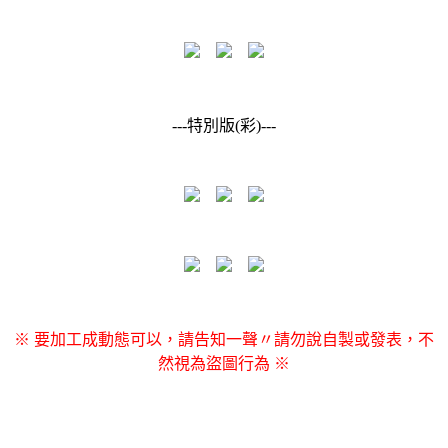
---特別版(彩)---
※ 要加工成動態可以，請告知一聲〃請勿說自製或發表，不
然視為盜圖行為 ※