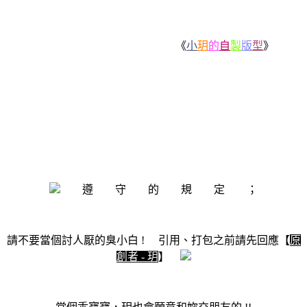
《
小
玥
的
自
製
版
型
》
遵 守 的 規 定 ；
請不要當個討人厭的臭小白 ! 引用、打包之前請先回應【
原
創者 - 玥
】