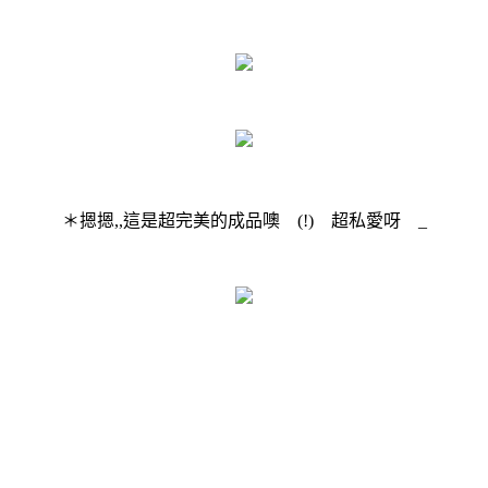
＊摁摁,,這是超完美的成品噢 (!) 超私愛呀 _