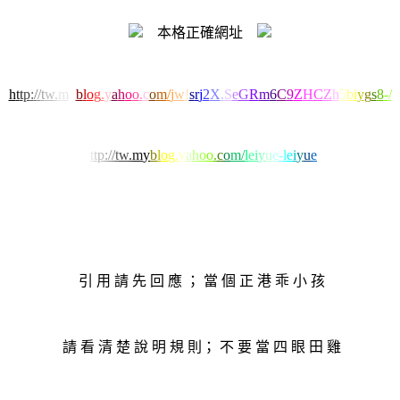
本格正確網址
h
t
t
p
:
/
/
t
w
.
m
y
b
l
o
g
.
y
a
h
o
o
.
c
o
m
/
j
w
!
s
r
j
2
X
.
S
e
G
R
m
6
C
9
Z
H
C
Z
h
5
b
i
y
g
s
8
-
/
h
t
t
p
:
/
/
t
w
.
m
y
b
l
o
g
.
y
a
h
o
o
.
c
o
m
/
l
e
i
y
u
e
-
l
e
i
y
u
e
引 用 請 先 回 應 ； 當 個 正 港 乖 小 孩
請 看 清 楚 說 明 規 則； 不 要 當 四 眼 田 雞