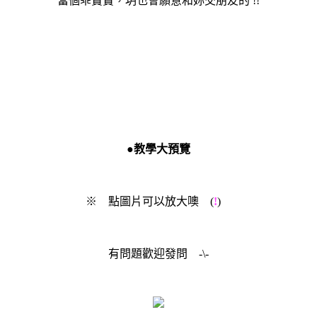
當個乖寶寶，玥也會願意和妳交朋友的 !!
●教學大預覽
※ 點圖片可以放大噢 (
!
)
有問題歡迎發問 -\-