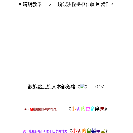
♥ 璃玥教學 ﹥ 類似沙粒邊框(?)圖片製作。
歡迎點此進入本部落格《
》 ０ˇ＜
《
小
玥
的
更
多
樂
果
》
★〃
點
這裡看小玥的樂果 ：）
《
小
玥
的
自
製
單
品
》
(
!
) 這裡都是小玥發明自製的地方