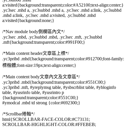
a:visited{background:transparent;color:#A52100;text-align:center;}
.yc3sec .mhd a, .yc3subbd .mhd a, .yc3sec .mhd a:link, .yc3subbd
.mhd a:link, .yc3sec .mhd a:visited, .yc3subbd .mhd
a:visited{background:none;}
/*Nav module body側欄區內文*/
.yc3sec .mbd, .yc3subbd .mbd, .yc3sec .mft, .yc3subbd
.mft{background:transparent;color:#991F00;}
/*Main content header文章區上標*/
.yc3pribd .mhd{background:transparent;color:#912700;font-family:
標楷體;font-size:19px;text-align:center;}
/*Main content body文章內文及文章區*/
.yc3pribd .mbd{background:transparent;color:#551C00;}
.yc3pribd .mft, #yreplymsg table, #ysbscrblist table, #ybloginfo
table, #yusrinfo table, #yusrintro p
{background:transparent;color:#551C00;}
#ymodcal .mbd td strong {color:#692300;}
/*Scrollbar捲軸*/
html{SCROLLBAR-FACE-COLOR:#C73131;
SCROLLBAR-HIGHLIGHT-COLOR:#FFEBEB;