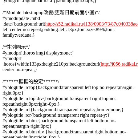
.yblogcnt .blgtitlebar h2 a {padding-right:60px;}
/*Module latest upup改變(更新日期前面小圖)*/
#ymodupdate .mbd
.date{background:url(
http://s52.radikal.ru/i138/0903/73/87c040338ae
left center no-repeat;padding-left:13px;font-size:89%;font-
family:verdana;}
/*性別圖示*/
#ymodprf .horos img{display:none;}
#ymodprf
.horos{width:133px;height:210px;background:url(
http://i056.radika
center no-repeat;}
/******框框的設定******/
#yblogtitle .rctop{background:transparent left top no-repeat;margin-
right:0px;}
#yblogtitle .rctop div{background:transparent right top no-
repeat;height:0px;right:-0px;}
#yblogtitle .rcl{background:transparent repeat-y;border:none;}
#yblogtitle .rcr{background:transparent right repeat-y;}
#yblogtitle .rcbtm {background:transparent left bottom no-
repeat;margin-right:0px;}
#yblogtitle .rcbtm div {background:transparent right bottom no-
repeat;height:0px;right:-0px;}