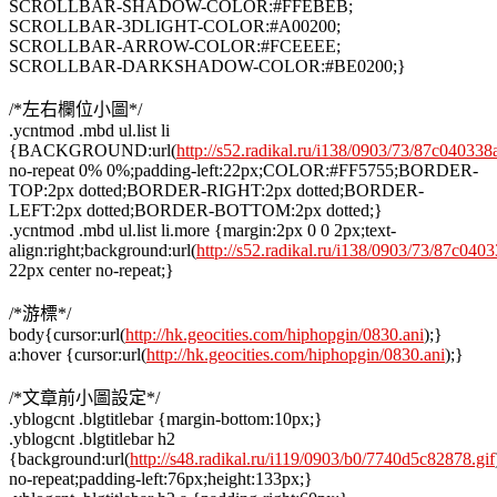
SCROLLBAR-SHADOW-COLOR:#FFEBEB;
SCROLLBAR-3DLIGHT-COLOR:#A00200;
SCROLLBAR-ARROW-COLOR:#FCEEEE;
SCROLLBAR-DARKSHADOW-COLOR:#BE0200;}
/*左右欄位小圖*/
.ycntmod .mbd ul.list li
{BACKGROUND:url(
http://s52.radikal.ru/i138/0903/73/87c040338
no-repeat 0% 0%;padding-left:22px;COLOR:#FF5755;BORDER-
TOP:2px dotted;BORDER-RIGHT:2px dotted;BORDER-
LEFT:2px dotted;BORDER-BOTTOM:2px dotted;}
.ycntmod .mbd ul.list li.more {margin:2px 0 0 2px;text-
align:right;background:url(
http://s52.radikal.ru/i138/0903/73/87c0403
22px center no-repeat;}
/*游標*/
body{cursor:url(
http://hk.geocities.com/hiphopgin/0830.ani
);}
a:hover {cursor:url(
http://hk.geocities.com/hiphopgin/0830.ani
);}
/*文章前小圖設定*/
.yblogcnt .blgtitlebar {margin-bottom:10px;}
.yblogcnt .blgtitlebar h2
{background:url(
http://s48.radikal.ru/i119/0903/b0/7740d5c82878.gif
no-repeat;padding-left:76px;height:133px;}