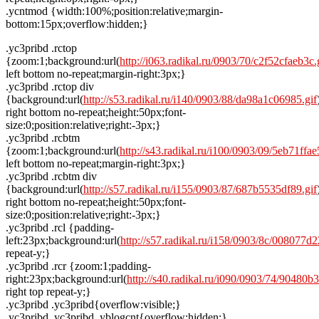
.ycntmod {width:100%;position:relative;margin-
bottom:15px;overflow:hidden;}
.yc3pribd .rctop
{zoom:1;background:url(
http://i063.radikal.ru/0903/70/c2f52cfaeb3c.
left bottom no-repeat;margin-right:3px;}
.yc3pribd .rctop div
{background:url(
http://s53.radikal.ru/i140/0903/88/da98a1c06985.gif
right bottom no-repeat;height:50px;font-
size:0;position:relative;right:-3px;}
.yc3pribd .rcbtm
{zoom:1;background:url(
http://s43.radikal.ru/i100/0903/09/5eb71ffae
left bottom no-repeat;margin-right:3px;}
.yc3pribd .rcbtm div
{background:url(
http://s57.radikal.ru/i155/0903/87/687b5535df89.gif
right bottom no-repeat;height:50px;font-
size:0;position:relative;right:-3px;}
.yc3pribd .rcl {padding-
left:23px;background:url(
http://s57.radikal.ru/i158/0903/8c/008077d2
repeat-y;}
.yc3pribd .rcr {zoom:1;padding-
right:23px;background:url(
http://s40.radikal.ru/i090/0903/74/90480b
right top repeat-y;}
.yc3pribd .yc3pribd{overflow:visible;}
.yc3pribd .yc3pribd .yblogcnt{overflow:hidden;}