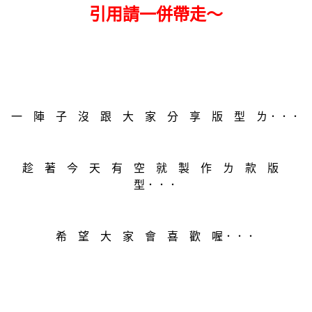
引用請一併帶走～
一 陣 子 沒 跟 大 家 分 享 版 型 ㄌ．．．
趁 著 今 天 有 空 就 製 作 ㄌ 款 版
型．．．
希 望 大 家 會 喜 歡 喔．．．