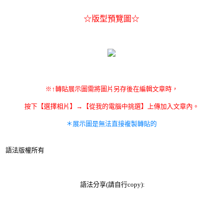
☆版型預覽圖☆
※↑轉貼展示圖需將圖片另存後在編輯文章時，
按下【選擇相片】→【從我的電腦中挑選】上傳加入文章內。
＊展示圖是無法直接複製轉貼的
語法版權所有
語法分享(請自行copy):