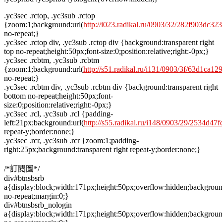
.yc3sec .rctop, .yc3sub .rctop
{zoom:1;background:url(
http://i023.radikal.ru/0903/32/282f903dc323
no-repeat;}
.yc3sec .rctop div, .yc3sub .rctop div {background:transparent right
top no-repeat;height:50px;font-size:0;position:relative;right:-0px;}
.yc3sec .rcbtm, .yc3sub .rcbtm
{zoom:1;background:url(
http://s51.radikal.ru/i131/0903/3f/63d1ca12
no-repeat;}
.yc3sec .rcbtm div, .yc3sub .rcbtm div {background:transparent right
bottom no-repeat;height:50px;font-
size:0;position:relative;right:-0px;}
.yc3sec .rcl, .yc3sub .rcl {padding-
left:21px;background:url(
http://s55.radikal.ru/i148/0903/29/2534d47f
repeat-y;border:none;}
.yc3sec .rcr, .yc3sub .rcr {zoom:1;padding-
right:25px;background:transparent right repeat-y;border:none;}
/*訂閱圖*/
div#btnsbsrb
a{display:block;width:171px;height:50px;overflow:hidden;backgroun
no-repeat;margin:0;}
div#btnsbsrb_nologin
a{display:block;width:171px;height:50px;overflow:hidden;backgroun