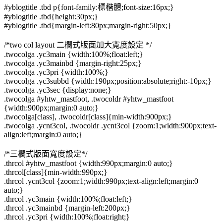
#yblogtitle .tbd p{font-family:標楷體;font-size:16px;}
#yblogtitle .tbd{height:30px;}
#yblogtitle .tbd{margin-left:80px;margin-right:50px;}
/*two col layout 二欄式版面加大寬度設定 */
.twocolga .yc3main {width:100%;float:left;}
.twocolga .yc3mainbd {margin-right:25px;}
.twocolga .yc3pri {width:100%;}
.twocolga .yc3subbd {width:190px;position:absolute;right:-10px;}
.twocolga .yc3sec {display:none;}
.twocolga #yhtw_mastfoot, .twocoldr #yhtw_mastfoot
{width:900px;margin:0 auto;}
.twocolga[class], .twocoldr[class]{min-width:900px;}
.twocolga .ycnt3col, .twocoldr .ycnt3col {zoom:1;width:900px;text-
align:left;margin:0 auto;}
/*三欄式版面寬度設定*/
.thrcol #yhtw_mastfoot {width:990px;margin:0 auto;}
.thrcol[class]{min-width:990px;}
.thrcol .ycnt3col {zoom:1;width:990px;text-align:left;margin:0
auto;}
.thrcol .yc3main {width:100%;float:left;}
.thrcol .yc3mainbd {margin-left:200px;}
.thrcol .yc3pri {width:100%;float:right;}