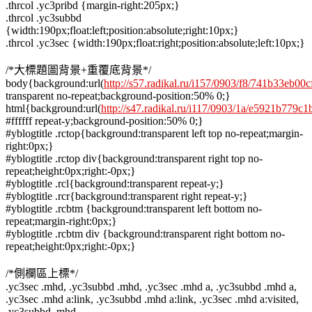
.thrcol .yc3pribd {margin-right:205px;}
.thrcol .yc3subbd
{width:190px;float:left;position:absolute;right:10px;}
.thrcol .yc3sec {width:190px;float:right;position:absolute;left:10px;}
/*大標題圖背景+重覆底背景*/
body{background:url(
http://s57.radikal.ru/i157/0903/f8/741b33eb00cf
transparent no-repeat;background-position:50% 0;}
html{background:url(
http://s47.radikal.ru/i117/0903/1a/e5921b779c1b
#ffffff repeat-y;background-position:50% 0;}
#yblogtitle .rctop{background:transparent left top no-repeat;margin-
right:0px;}
#yblogtitle .rctop div{background:transparent right top no-
repeat;height:0px;right:-0px;}
#yblogtitle .rcl{background:transparent repeat-y;}
#yblogtitle .rcr{background:transparent right repeat-y;}
#yblogtitle .rcbtm {background:transparent left bottom no-
repeat;margin-right:0px;}
#yblogtitle .rcbtm div {background:transparent right bottom no-
repeat;height:0px;right:-0px;}
/*側欄區上標*/
.yc3sec .mhd, .yc3subbd .mhd, .yc3sec .mhd a, .yc3subbd .mhd a,
.yc3sec .mhd a:link, .yc3subbd .mhd a:link, .yc3sec .mhd a:visited,
.yc3subbd .mhd