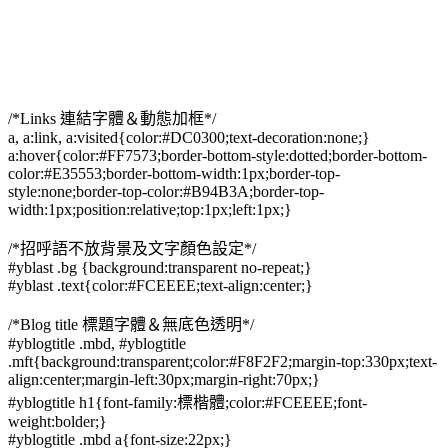
/*Links 連結字體＆動態加框*/
a, a:link, a:visited{color:#DC0300;text-decoration:none;}
a:hover{color:#FF7573;border-bottom-style:dotted;border-bottom-
color:#E35553;border-bottom-width:1px;border-top-
style:none;border-top-color:#B94B3A;border-top-
width:1px;position:relative;top:1px;left:1px;}
/*招呼語不放背景及文字顏色設定*/
#yblast .bg {background:transparent no-repeat;}
#yblast .text{color:#FCEEEE;text-align:center;}
/*Blog title 標題字體＆無底色透明*/
#yblogtitle .mbd, #yblogtitle
.mft{background:transparent;color:#F8F2F2;margin-top:330px;text-
align:center;margin-left:30px;margin-right:70px;}
#yblogtitle h1{font-family:標楷體;color:#FCEEEE;font-
weight:bolder;}
#yblogtitle .mbd a{font-size:22px;}