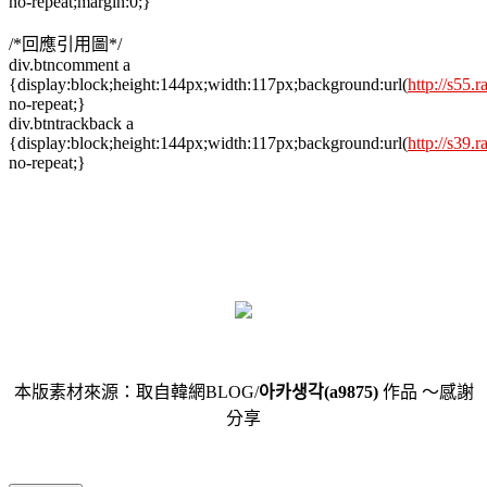
no-repeat;margin:0;}
/*回應引用圖*/
div.btncomment a
{display:block;height:144px;width:117px;background:url(
http://s55.
no-repeat;}
div.btntrackback a
{display:block;height:144px;width:117px;background:url(
http://s39.
no-repeat;}
本版素材來源：取自韓網BLOG/
아카생각(a9875)
作品 ～感謝
分享