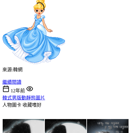
來源:韓網
繼續閱讀
12年前
韓式男版動靜態圖片
人物圖卡
收藏嗜好