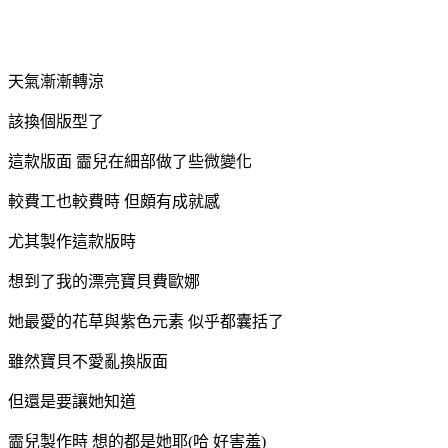
天氣漸漸轉涼
該換個版型了
這款版面 霝兒在細部做了些微變化
較費工也較費時 但頗有成就感
尤其製作這款版時
想到了我的漂亮寶貝費歐娜
她最愛的花草與紫色元素 似乎都囊括了
雖然寶貝不愛亂換版面
但還是要讓她知道
霝兒製作時 想的都是她耶(哈 好害羞)