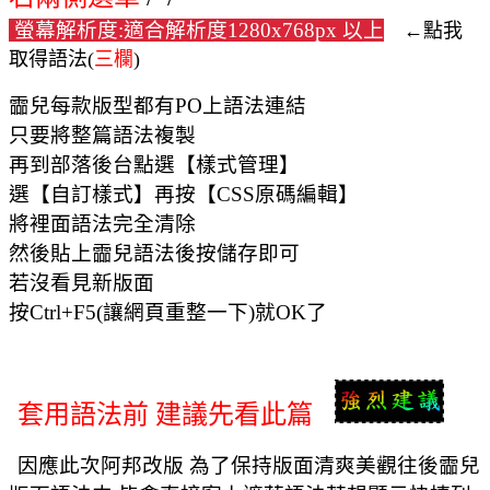
螢幕解析度:適合解析度1280x768px 以上
←點我
取得語法(
三欄
)
霝兒每款版型都有PO上語法連結
只要將整篇語法複製
再到部落後台點選【樣式管理】
選【自訂樣式】再按【CSS原碼編輯】
將裡面語法完全清除
然後貼上霝兒語法後按儲存即可
若沒看見新版面
按Ctrl+F5(讓網頁重整一下)就OK了
套用語法前 建議先看此篇
因應此次阿邦改版 為了保持版面清爽美觀
往後霝兒