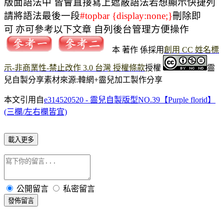
版面語法中 皆會直接寫上遮蔽語法
若想顯示快捷列
請將語法最後一段
#topbar {display:none;}
刪除即
可
亦可參考以下文章 自列後台管理方便操作
本 著作 係採用
創用 CC 姓名標
示-非商業性-禁止改作 3.0 台灣 授權條款
授權
霝
兒自製分享
素材來源:韓網+霝兒加工製作分享
本文引用自
e314520520 - 霝兒自製版型NO.39【Purple florid】
(三欄/左右欄皆宜)
載入更多
公開留言
私密留言
發佈留言